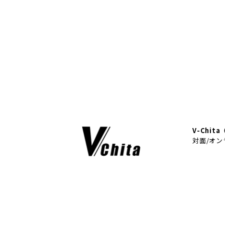
V-Chit
対面/オン