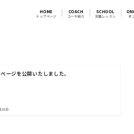
HOME
COACH
SCHOOL
ON
トップページ
コーチ紹介
対面レッスン
オ
ムぺージを公開いたしました。
月26日